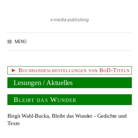
Zum
Inhalt
überspringen
x-media-publishing
Suchen
nach:
MENÜ
► Buchhandeslbestellungen von BoD-Titeln
Lesungen / Aktuelles
Bleibt das Wunder
Birgit Wahl-Bucka, Bleibt das Wunder - Gedichte und
Texte