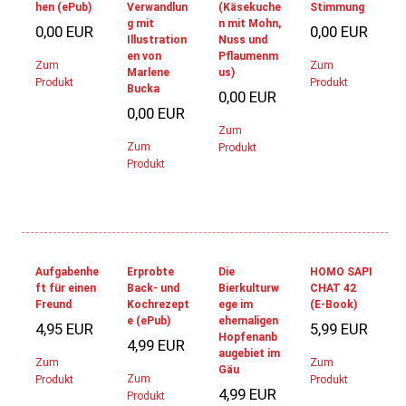
hen (ePub)
Verwandlun
(Käsekuche
Stimmung
g mit
n mit Mohn,
0,00 EUR
0,00 EUR
Illustration
Nuss und
en von
Pflaumenm
Zum
Zum
Marlene
us)
Produkt
Produkt
Bucka
0,00 EUR
0,00 EUR
Zum
Zum
Produkt
Produkt
Aufgabenhe
Erprobte
Die
HOMO SAPI
ft für einen
Back- und
Bierkulturw
CHAT 42
Freund
Kochrezept
ege im
(E-Book)
e (ePub)
ehemaligen
4,95 EUR
5,99 EUR
Hopfenanb
4,99 EUR
augebiet im
Zum
Zum
Gäu
Zum
Produkt
Produkt
4,99 EUR
Produkt