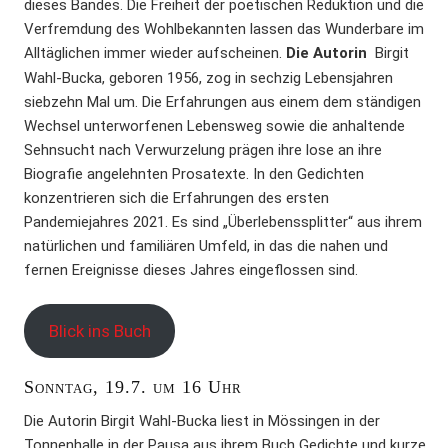
dieses Bandes. Die Freiheit der poetischen Reduktion und die
Verfremdung des Wohlbekannten lassen das Wunderbare im
Alltäglichen immer wieder aufscheinen.
Die Autorin
Birgit
Wahl-Bucka, geboren 1956, zog in sechzig Lebensjahren
siebzehn Mal um. Die Erfahrungen aus einem dem ständigen
Wechsel unterworfenen Lebensweg sowie die anhaltende
Sehnsucht nach Verwurzelung prägen ihre lose an ihre
Biografie angelehnten Prosatexte. In den Gedichten
konzentrieren sich die Erfahrungen des ersten
Pandemiejahres 2021. Es sind „Überlebenssplitter“ aus ihrem
natürlichen und familiären Umfeld, in das die nahen und
fernen Ereignisse dieses Jahres eingeflossen sind.
Blick ins Buch
Sonntag, 19.7. um 16 Uhr
Die Autorin Birgit Wahl-Bucka liest in Mössingen in der
Tonnenhalle in der Pausa aus ihrem Buch Gedichte und kurze