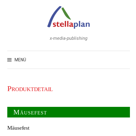
Zum
Inhalt
überspringen
x-media-publishing
Suchen
nach:
MENÜ
Produktdetail
Mäusefest
Mäusefest