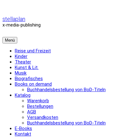
Zum
Inhalt
überspringen
stellaplan
x-media-publishing
Menü
Reise und Freizeit
Kinder
Theater
Kunst & Lit.
Musik
Biografisches
Books on demand
Buchhandelsbestellung von BoD-Titeln
Katalog
Warenkorb
Bestellungen
AGB
Versandkosten
Buchhandelsbestellung von BoD-Titeln
E-Books
Kontakt