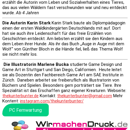
erzählt die Autorin vom Leben und Sozialverhalten eines Tieres,
das aus vielen Wäldern fast verschwunden war und neu entdeckt
wurde.
Ab 4 Jahren
Die Autorin Karin Stark
Karin Stark baute als Diplompädagogin
einen der ersten Waldkindergärten Deutschlands mit auf. Dort
hat sie auch ihre Leidenschaft für das freie Erzählen von
Geschichten entdeckt. Am liebsten erzählt sie den Kindern aus
dem Leben ihrer Hunde. Als ihr das Buch „Auge in Auge mit dem
Wolf“ von Günther Bloch in die Hände fiel, ließ das Thema Wolf
sie nicht mehr los.
Die Illustratorin Marlene Bucka
studierte Game Design und
Game Art in Stuttgart und San Diego, Californien. Heute leitet
sie als Dozentin den Fachbereich Game Art am SAE Institute in
Zürich. Daneben arbeitet sie freiberuflich als Illustratorin von
Büchern und Spielen. Besonders gern porträtiert sie Tiere. Ihre
Spezialität ist das Erschaffen ganz eigener Kreaturen. Webseite:
thekunterbunter.de
Kontakt:
thekunterbunter@gmail.com
Mehr
Kontent:
instagram.com/thekunterbunter/
PC Fernwartung