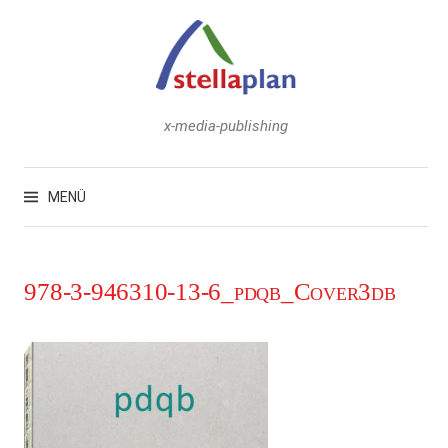
Zum
Inhalt
überspringen
x-media-publishing
Suchen
nach:
MENÜ
978-3-946310-13-6_pdqb_Cover3db