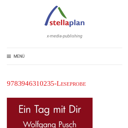
Zum
Inhalt
überspringen
x-media-publishing
Suchen
nach:
MENÜ
9783946310235-Leseprobe