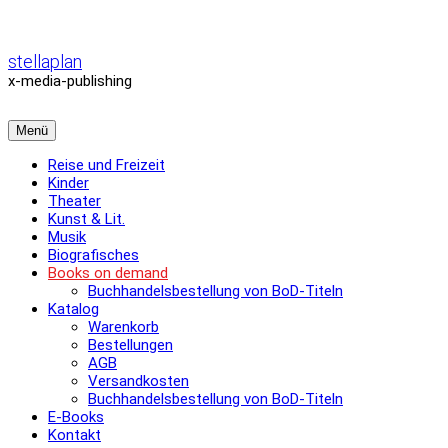
Zum
Inhalt
überspringen
stellaplan
x-media-publishing
Menü
Reise und Freizeit
Kinder
Theater
Kunst & Lit.
Musik
Biografisches
Books on demand
Buchhandelsbestellung von BoD-Titeln
Katalog
Warenkorb
Bestellungen
AGB
Versandkosten
Buchhandelsbestellung von BoD-Titeln
E-Books
Kontakt