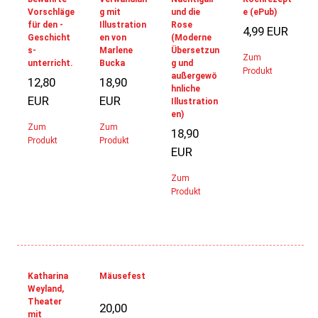
Vorschläge
g mit
und die
e (ePub)
für den ­
Illustration
Rose
4,99 EUR
Geschicht
en von
(Moderne
s­
Marlene
Übersetzun
Zum
unterricht.
Bucka
g und
Produkt
außergewö
12,80
18,90
Widerrufsformular
hnliche
EUR
EUR
Illustration
en)
Zum
Zum
18,90
Produkt
Produkt
EUR
Zum
Produkt
WIDERRUF BESTÄTIGEN
Katharina
Mäusefest
Weyland,
Theater
20,00
mit