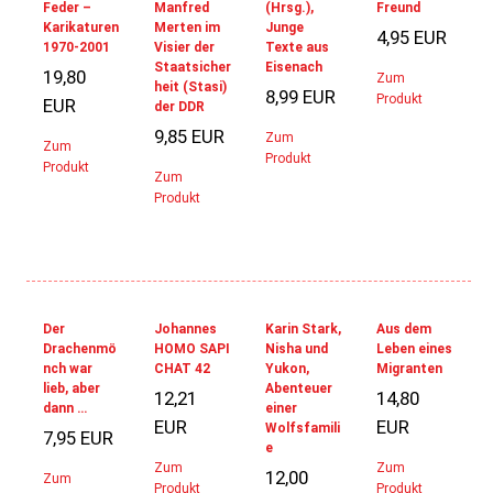
Feder –
Manfred
(Hrsg.),
Freund
Karikaturen
Merten im
Junge
4,95 EUR
1970-2001
Visier der
Texte aus
Staatsicher
Eisenach
19,80
Zum
heit (Stasi)
8,99 EUR
Produkt
EUR
der DDR
9,85 EUR
Zum
Zum
Produkt
Produkt
Zum
Produkt
Der
Johannes
Karin Stark,
Aus dem
Drachenmö
HOMO SAPI
Nisha und
Leben eines
nch war
CHAT 42
Yukon,
Migranten
lieb, aber
Abenteuer
12,21
14,80
dann …
einer
EUR
EUR
Wolfsfamili
7,95 EUR
e
Zum
Zum
12,00
Zum
Produkt
Produkt