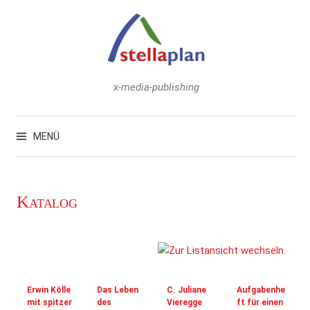
Zum
Inhalt
überspringen
x-media-publishing
Suchen
nach:
MENÜ
Katalog
Erwin Kölle
Das Leben
C. Juliane
Aufgabenhe
mit spitzer
des
Vieregge
ft für einen