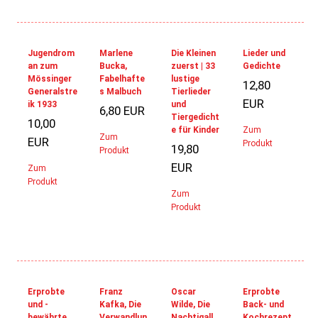
Jugendrom
Marlene
Die Kleinen
Lieder und
an zum
Bucka,
zuerst | 33
Gedichte
Mössinger
Fabelhafte
lustige
12,80
Generalstre
s Malbuch
Tierlieder
EUR
ik 1933
und
6,80 EUR
Tiergedicht
10,00
e für Kinder
Zum
Zum
EUR
Produkt
19,80
Produkt
EUR
Zum
Produkt
Zum
Produkt
Er­probte
Franz
Oscar
Erprobte
und ­
Kafka, Die
Wilde, Die
Back- und
bewährte
Verwandlun
Nachtigall
Kochrezept