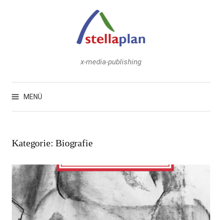
Zum
Inhalt
überspringen
x-media-publishing
Suchen
nach:
MENÜ
Kategorie:
Biografie