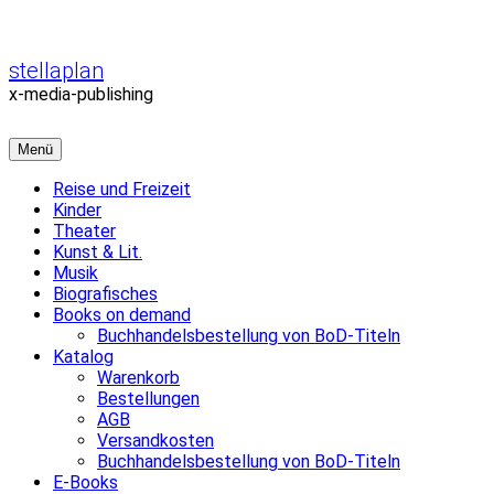
Zum
Inhalt
überspringen
stellaplan
x-media-publishing
Menü
Reise und Freizeit
Kinder
Theater
Kunst & Lit.
Musik
Biografisches
Books on demand
Buchhandelsbestellung von BoD-Titeln
Katalog
Warenkorb
Bestellungen
AGB
Versandkosten
Buchhandelsbestellung von BoD-Titeln
E-Books