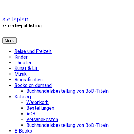
Zum
Inhalt
überspringen
stellaplan
x-media-publishing
Menü
Reise und Freizeit
Kinder
Theater
Kunst & Lit.
Musik
Biografisches
Books on demand
Buchhandelsbestellung von BoD-Titeln
Katalog
Warenkorb
Bestellungen
AGB
Versandkosten
Buchhandelsbestellung von BoD-Titeln
E-Books