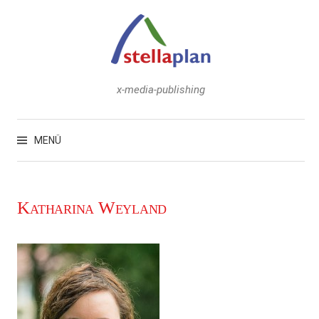
Zum
Inhalt
überspringen
x-media-publishing
Suchen
nach:
MENÜ
Katharina Weyland