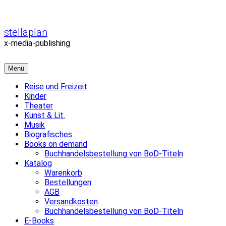
Zum
Inhalt
überspringen
stellaplan
x-media-publishing
Menü
Reise und Freizeit
Kinder
Theater
Kunst & Lit.
Musik
Biografisches
Books on demand
Buchhandelsbestellung von BoD-Titeln
Katalog
Warenkorb
Bestellungen
AGB
Versandkosten
Buchhandelsbestellung von BoD-Titeln
E-Books