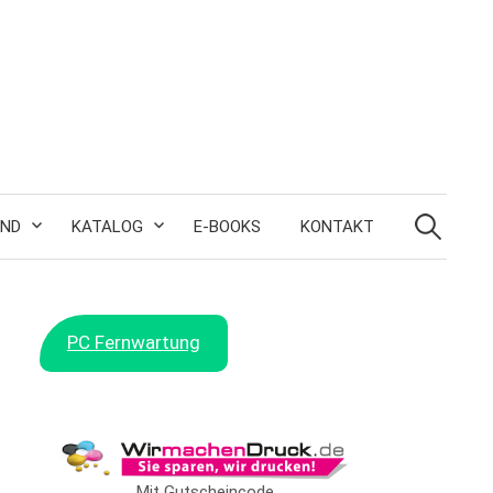
Suchen
nach:
AND
KATALOG
E-BOOKS
KONTAKT
PC Fernwartung
Mit Gutscheincode