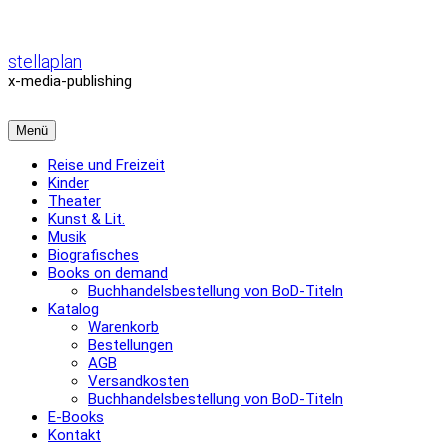
Zum
Inhalt
überspringen
stellaplan
x-media-publishing
Menü
Reise und Freizeit
Kinder
Theater
Kunst & Lit.
Musik
Biografisches
Books on demand
Buchhandelsbestellung von BoD-Titeln
Katalog
Warenkorb
Bestellungen
AGB
Versandkosten
Buchhandelsbestellung von BoD-Titeln
E-Books
Kontakt