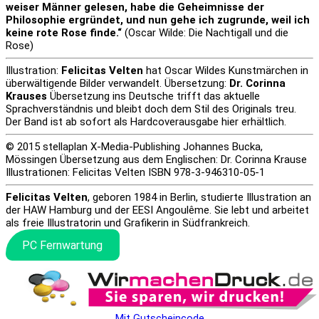
weiser Männer gelesen,
habe die Geheimnisse der
Philosophie ergründet,
und nun gehe ich zugrunde, weil ich
keine rote Rose finde.“
(Oscar Wilde: Die Nachtigall und die
Rose)
Illustration:
Felicitas Velten
hat Oscar Wildes Kunstmärchen in
überwältigende Bilder verwandelt. Übersetzung:
Dr. Corinna
Krauses
Übersetzung ins Deutsche trifft das aktuelle
Sprachverständnis und bleibt doch dem Stil des Originals treu.
Der Band ist ab sofort als Hardcoverausgabe hier erhältlich.
© 2015 stellaplan X-Media-Publishing Johannes Bucka,
Mössingen Übersetzung aus dem Englischen: Dr. Corinna Krause
Illustrationen: Felicitas Velten ISBN 978-3-946310-05-1
Felicitas Velten
, geboren 1984 in Berlin, studierte Illustration an
der HAW Hamburg und der EESI Angoulême. Sie lebt und arbeitet
als freie Illustratorin und Grafikerin in Südfrankreich.
PC Fernwartung
Mit Gutscheincode