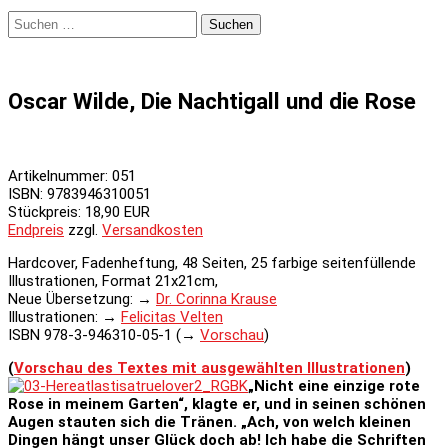
Suchen
nach:
Oscar Wilde, Die Nachtigall und die Rose
Artikelnummer:
051
ISBN
:
9783946310051
Stückpreis:
18,90 EUR
Endpreis
zzgl.
Versandkosten
Hardcover, Fadenheftung, 48 Seiten, 25 farbige seitenfüllende
Illustrationen, Format 21x21cm,
Neue Übersetzung: →
Dr. Corinna Krause
Illustrationen: →
Felicitas Velten
ISBN 978-3-946310-05-1 (→
Vorschau
)
(
Vorschau des Textes mit ausgewählten Illustrationen
)
„Nicht eine einzige rote
Rose in meinem Garten“, klagte er,
und in seinen schönen
Augen stauten sich die Tränen.
„Ach, von welch kleinen
Dingen hängt unser Glück doch ab!
Ich habe die Schriften