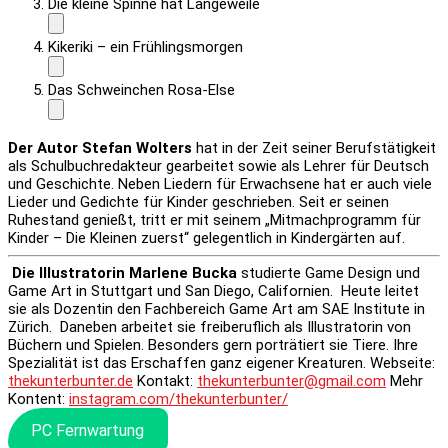
Die kleine Spinne hat Langeweile
Kikeriki – ein Frühlingsmorgen
Das Schweinchen Rosa-Else
Der Autor Stefan Wolters
hat in der Zeit seiner Berufstätigkeit
als Schulbuchredakteur gearbeitet sowie als Lehrer für Deutsch
und Geschichte. Neben Liedern für Erwachsene hat er auch viele
Lieder und Gedichte für Kinder geschrieben. Seit er seinen
Ruhestand genießt, tritt er mit seinem „Mitmachprogramm für
Kinder – Die Kleinen zuerst“ gelegentlich in Kindergärten auf.
Die Illustratorin Marlene Bucka
studierte Game Design und
Game Art in Stuttgart und San Diego, Californien. Heute leitet
sie als Dozentin den Fachbereich Game Art am SAE Institute in
Zürich. Daneben arbeitet sie freiberuflich als Illustratorin von
Büchern und Spielen. Besonders gern porträtiert sie Tiere. Ihre
Spezialität ist das Erschaffen ganz eigener Kreaturen. Webseite:
thekunterbunter.de
Kontakt:
thekunterbunter@gmail.com
Mehr
Kontent:
instagram.com/thekunterbunter/
PC Fernwartung