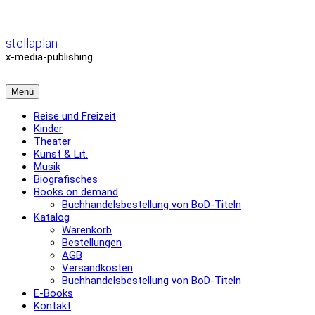
Zum
Inhalt
überspringen
stellaplan
x-media-publishing
Menü
Reise und Freizeit
Kinder
Theater
Kunst & Lit.
Musik
Biografisches
Books on demand
Buchhandelsbestellung von BoD-Titeln
Katalog
Warenkorb
Bestellungen
AGB
Versandkosten
Buchhandelsbestellung von BoD-Titeln
E-Books
Kontakt