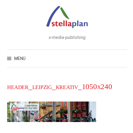
Zum
Inhalt
überspringen
x-media-publishing
Suchen
nach:
MENÜ
header_leipzig_kreativ_1050x240