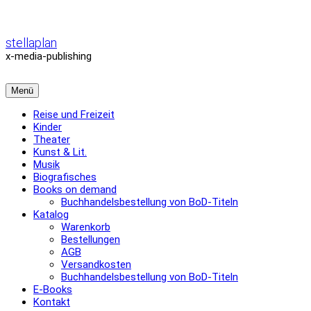
Zum
Inhalt
überspringen
stellaplan
x-media-publishing
Menü
Reise und Freizeit
Kinder
Theater
Kunst & Lit.
Musik
Biografisches
Books on demand
Buchhandelsbestellung von BoD-Titeln
Katalog
Warenkorb
Bestellungen
AGB
Versandkosten
Buchhandelsbestellung von BoD-Titeln
E-Books
Kontakt