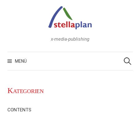
Zum
Inhalt
überspringen
x-media-publishing
Suchen
nach:
MENÜ
Kategorien
CONTENTS