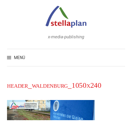
Zum
Inhalt
überspringen
x-media-publishing
Suchen
nach:
MENÜ
header_waldenburg_1050x240